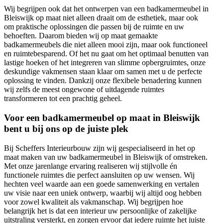
Wij begrijpen ook dat het ontwerpen van een badkamermeubel in
Bleiswijk op maat niet alleen draait om de esthetiek, maar ook
om praktische oplossingen die passen bij de ruimte en uw
behoeften. Daarom bieden wij op maat gemaakte
badkamermeubels die niet alleen mooi zijn, maar ook functioneel
en ruimtebesparend. Of het nu gaat om het optimaal benutten van
lastige hoeken of het integreren van slimme opbergruimtes, onze
deskundige vakmensen staan klaar om samen met u de perfecte
oplossing te vinden. Dankzij onze flexibele benadering kunnen
wij zelfs de meest ongewone of uitdagende ruimtes
transformeren tot een prachtig geheel.
Voor een badkamermeubel op maat in Bleiswijk
bent u bij ons op de juiste plek
Bij Scheffers Interieurbouw zijn wij gespecialiseerd in het op
maat maken van uw badkamermeubel in Bleiswijk of omstreken.
Met onze jarenlange ervaring realiseren wij stijlvolle én
functionele ruimtes die perfect aansluiten op uw wensen. Wij
hechten veel waarde aan een goede samenwerking en vertalen
uw visie naar een uniek ontwerp, waarbij wij altijd oog hebben
voor zowel kwaliteit als vakmanschap. Wij begrijpen hoe
belangrijk het is dat een interieur uw persoonlijke of zakelijke
uitstraling versterkt, en zorgen ervoor dat iedere ruimte het juiste