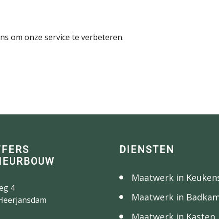
ns om onze service te verbeteren.
FFERS
DIENSTEN
IEURBOUW
Maatwerk in Keuken
eg 4
Maatwerk in Badka
Heerjansdam
Maatwerk in Kasten