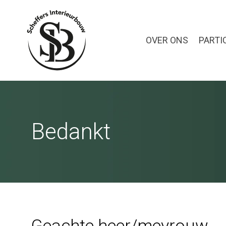
OVER ONS
PARTI
Bedankt
Geachte heer/mevrouw,