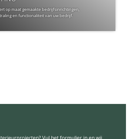
ert op maat gemaakte bedrijfsinrichtingen,
raling en functionaliteit van uw bedrijf.
terieurprojecten? Vul het formulier in en wij