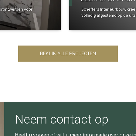
eurontwerpen voor
Scheffers Interieurbouw creë
volledig afgestemd op de uitst
BEKIJK ALLE PROJECTEN
Neem contact op
Heeft u vragen of wilt u meer informatie over onze in