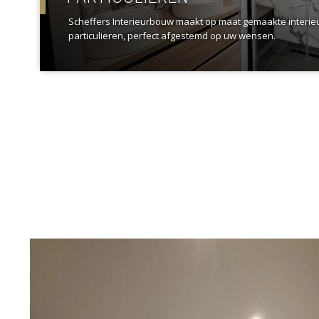
Scheffers Interieurbouw maakt op maat gemaakte interi
particulieren, perfect afgestemd op uw wensen.