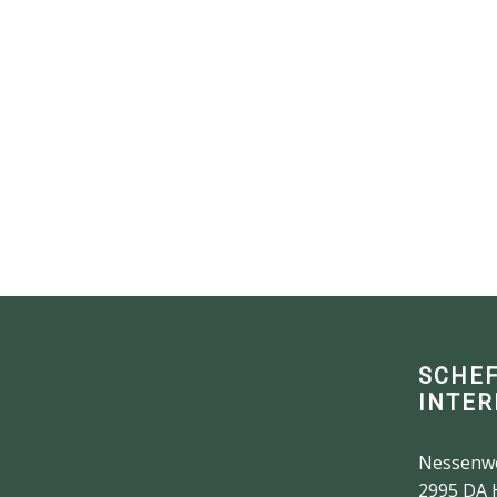
SCHE
INTER
Nessenw
2995 DA 