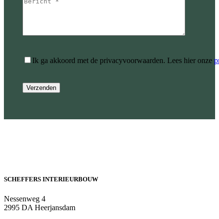
Ik ga akkoord met de privacyvoorwaarden.
Lees hier onze
p
SCHEFFERS INTERIEURBOUW
Nessenweg 4
2995 DA Heerjansdam