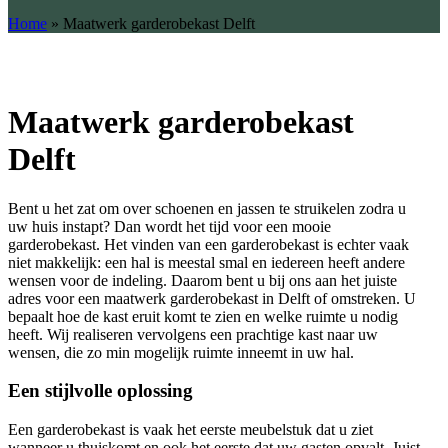
Home
»
Maatwerk garderobekast Delft
Maatwerk garderobekast
Delft
Bent u het zat om over schoenen en jassen te struikelen zodra u
uw huis instapt? Dan wordt het tijd voor een mooie
garderobekast. Het vinden van een garderobekast is echter vaak
niet makkelijk: een hal is meestal smal en iedereen heeft andere
wensen voor de indeling. Daarom bent u bij ons aan het juiste
adres voor een maatwerk garderobekast in Delft of omstreken. U
bepaalt hoe de kast eruit komt te zien en welke ruimte u nodig
heeft. Wij realiseren vervolgens een prachtige kast naar uw
wensen, die zo min mogelijk ruimte inneemt in uw hal.
Een stijlvolle oplossing
Een garderobekast is vaak het eerste meubelstuk dat u ziet
wanneer u thuiskomt en ook het eerste dat uw gasten opvalt. Juist