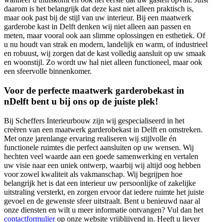
daarom is het belangrijk dat deze kast niet alleen praktisch is,
maar ook past bij de stijl van uw interieur. Bij een maatwerk
garderobe kast in Delft denken wij niet alleen aan passen en
meten, maar vooral ook aan slimme oplossingen en esthetiek. Of
u nu houdt van strak en modern, landelijk en warm, of industrieel
en robuust, wij zorgen dat de kast volledig aansluit op uw smaak
en woonstijl. Zo wordt uw hal niet alleen functioneel, maar ook
een sfeervolle binnenkomer.
Voor de perfecte maatwerk garderobekast in
nDelft bent u bij ons op de juiste plek!
Bij Scheffers Interieurbouw zijn wij gespecialiseerd in het
creëren van een maatwerk garderobekast in Delft en omstreken.
Met onze jarenlange ervaring realiseren wij stijlvolle én
functionele ruimtes die perfect aansluiten op uw wensen. Wij
hechten veel waarde aan een goede samenwerking en vertalen
uw visie naar een uniek ontwerp, waarbij wij altijd oog hebben
voor zowel kwaliteit als vakmanschap. Wij begrijpen hoe
belangrijk het is dat een interieur uw persoonlijke of zakelijke
uitstraling versterkt, en zorgen ervoor dat iedere ruimte het juiste
gevoel en de gewenste sfeer uitstraalt. Bent u benieuwd naar al
onze diensten en wilt u meer informatie ontvangen? Vul dan het
contactformulier
op onze website vrijblijvend in. Heeft u liever