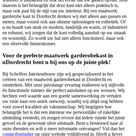
daarom is het belangrijk dat deze kast niet alleen praktisch is,
maar ook past bij de stijl van uw interieur. Bij een maatwerk
garderobe kast in Dordrecht denken wij niet alleen aan passen en
meten, maar vooral ook aan slimme oplossingen en esthetiek. Of
u nu houdt van strak en modern, landelijk en warm, of industrieel
en robuust, wij zorgen dat de kast volledig aansluit op uw smaak
en woonstijl. Zo wordt uw hal niet alleen functioneel, maar ook
een sfeervolle binnenkomer.
Voor de perfecte maatwerk garderobekast in
nDordrecht bent u bij ons op de juiste plek!
Bij Scheffers Interieurbouw zijn wij gespecialiseerd in het
creëren van een maatwerk garderobekast in Dordrecht en
omstreken. Met onze jarenlange ervaring realiseren wij stijlvolle
én functionele ruimtes die perfect aansluiten op uw wensen. Wij
hechten veel waarde aan een goede samenwerking en vertalen
uw visie naar een uniek ontwerp, waarbij wij altijd oog hebben
voor zowel kwaliteit als vakmanschap. Wij begrijpen hoe
belangrijk het is dat een interieur uw persoonlijke of zakelijke
uitstraling versterkt, en zorgen ervoor dat iedere ruimte het juiste
gevoel en de gewenste sfeer uitstraalt. Bent u benieuwd naar al
onze diensten en wilt u meer informatie ontvangen? Vul dan het
contactformulier
op onze website vrijblijvend in. Heeft u liever