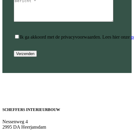
Ik ga akkoord met de privacyvoorwaarden.
Lees hier onze
p
SCHEFFERS INTERIEURBOUW
Nessenweg 4
2995 DA Heerjansdam