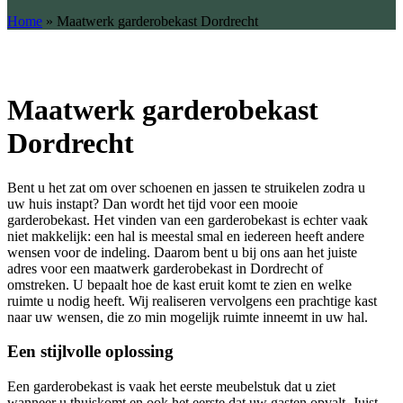
Home
»
Maatwerk garderobekast Dordrecht
Maatwerk garderobekast
Dordrecht
Bent u het zat om over schoenen en jassen te struikelen zodra u
uw huis instapt? Dan wordt het tijd voor een mooie
garderobekast. Het vinden van een garderobekast is echter vaak
niet makkelijk: een hal is meestal smal en iedereen heeft andere
wensen voor de indeling. Daarom bent u bij ons aan het juiste
adres voor een maatwerk garderobekast in Dordrecht of
omstreken. U bepaalt hoe de kast eruit komt te zien en welke
ruimte u nodig heeft. Wij realiseren vervolgens een prachtige kast
naar uw wensen, die zo min mogelijk ruimte inneemt in uw hal.
Een stijlvolle oplossing
Een garderobekast is vaak het eerste meubelstuk dat u ziet
wanneer u thuiskomt en ook het eerste dat uw gasten opvalt. Juist