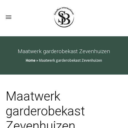
Maatwerk garderobekast Zevenhuizen
Home
»
Maatwerk garderobekast Zevenhuizen
Maatwerk
garderobekast
Zevenhuizen