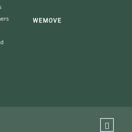
s
mers
WEMOVE
nd