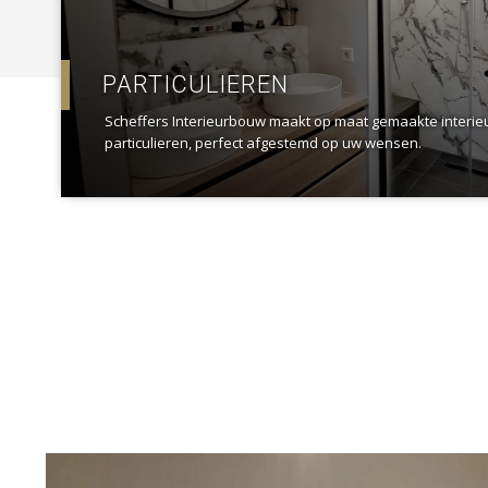
PARTICULIEREN
Scheffers Interieurbouw maakt op maat gemaakte interi
particulieren, perfect afgestemd op uw wensen.