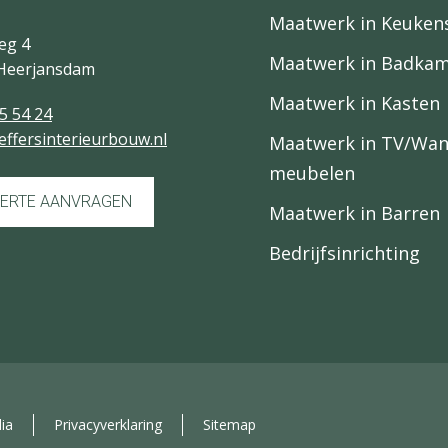
Maatwerk in Keuken
eg 4
Maatwerk in Badka
Heerjansdam
Maatwerk in Kasten
5 54 24
effersinterieurbouw.nl
Maatwerk in TV/Wa
meubelen
ERTE AANVRAGEN
Maatwerk in Barren
Bedrijfsinrichting
ia
Privacyverklaring
Sitemap