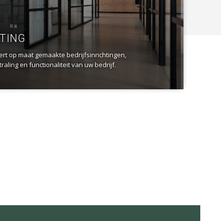
HTING
ert op maat gemaakte bedrijfsinrichtingen,
raling en functionaliteit van uw bedrijf.