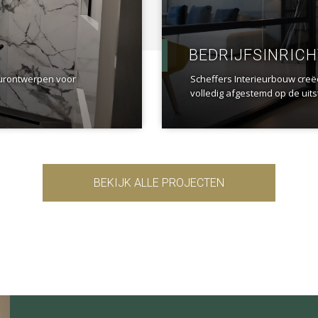
BEDRIJFSINRIC
eurontwerpen voor
Scheffers Interieurbouw creë
volledig afgestemd op de uitst
BEKIJK ALLE PROJECTEN