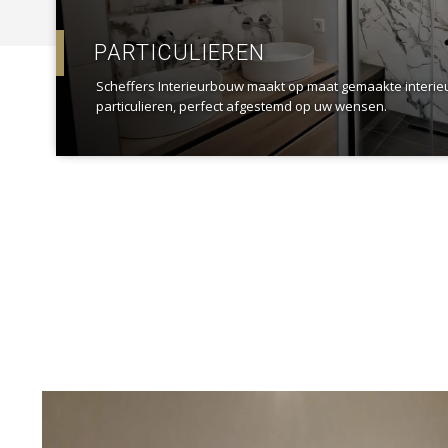
PARTICULIEREN
Scheffers Interieurbouw maakt op maat gemaakte interi
particulieren, perfect afgestemd op uw wensen.