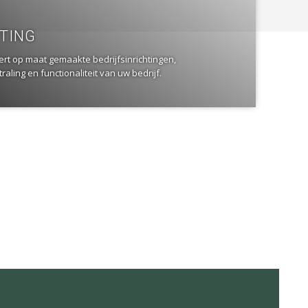
HTING
ert op maat gemaakte bedrijfsinrichtingen,
raling en functionaliteit van uw bedrijf.