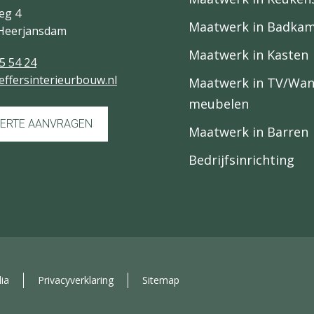
eg 4
Maatwerk in Badka
Heerjansdam
Maatwerk in Kasten
5 54 24
effersinterieurbouw.nl
Maatwerk in TV/Wa
meubelen
ERTE AANVRAGEN
Maatwerk in Barren
Bedrijfsinrichting
ia
Privacyverklaring
Sitemap