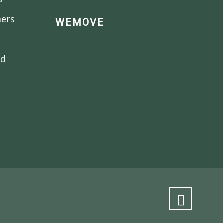
mers
WEMOVE
nd