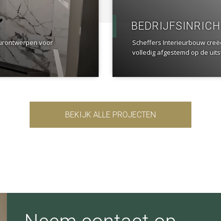
BEDRIJFSINRIC
eurontwerpen voor
Scheffers Interieurbouw creë
volledig afgestemd op de uitst
BEKIJK ALLE PROJECTEN