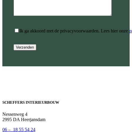
Ik ga akkoord met de privacyvoorwaarden.
Lees hier onze
p
SCHEFFERS INTERIEURBOUW
Nessenweg 4
2995 DA Heerjansdam
06 – 18 55 54 24