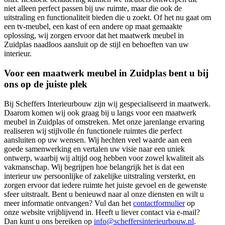
niet alleen perfect passen bij uw ruimte, maar die ook de
uitstraling en functionaliteit bieden die u zoekt. Of het nu gaat om
een tv-meubel, een kast of een andere op maat gemaakte
oplossing, wij zorgen ervoor dat het maatwerk meubel in
Zuidplas naadloos aansluit op de stijl en behoeften van uw
interieur.
Voor een maatwerk meubel in Zuidplas bent u bij
ons op de juiste plek
Bij Scheffers Interieurbouw zijn wij gespecialiseerd in maatwerk.
Daarom komen wij ook graag bij u langs voor een maatwerk
meubel in Zuidplas of omstreken. Met onze jarenlange ervaring
realiseren wij stijlvolle én functionele ruimtes die perfect
aansluiten op uw wensen. Wij hechten veel waarde aan een
goede samenwerking en vertalen uw visie naar een uniek
ontwerp, waarbij wij altijd oog hebben voor zowel kwaliteit als
vakmanschap. Wij begrijpen hoe belangrijk het is dat een
interieur uw persoonlijke of zakelijke uitstraling versterkt, en
zorgen ervoor dat iedere ruimte het juiste gevoel en de gewenste
sfeer uitstraalt. Bent u benieuwd naar al onze diensten en wilt u
meer informatie ontvangen? Vul dan het
contactformulier
op
onze website vrijblijvend in. Heeft u liever contact via e-mail?
Dan kunt u ons bereiken op
info@scheffersinterieurbouw.nl
.