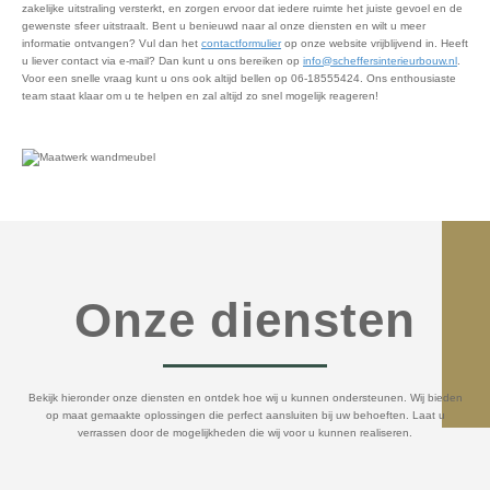
zakelijke uitstraling versterkt, en zorgen ervoor dat iedere ruimte het juiste gevoel en de
gewenste sfeer uitstraalt. Bent u benieuwd naar al onze diensten en wilt u meer
informatie ontvangen? Vul dan het
contactformulier
op onze website vrijblijvend in. Heeft
u liever contact via e-mail? Dan kunt u ons bereiken op
info@scheffersinterieurbouw.nl
.
Voor een snelle vraag kunt u ons ook altijd bellen op 06-18555424. Ons enthousiaste
team staat klaar om u te helpen en zal altijd zo snel mogelijk reageren!
Onze diensten
Bekijk hieronder onze diensten en ontdek hoe wij u kunnen ondersteunen. Wij bieden
op maat gemaakte oplossingen die perfect aansluiten bij uw behoeften. Laat u
verrassen door de mogelijkheden die wij voor u kunnen realiseren.