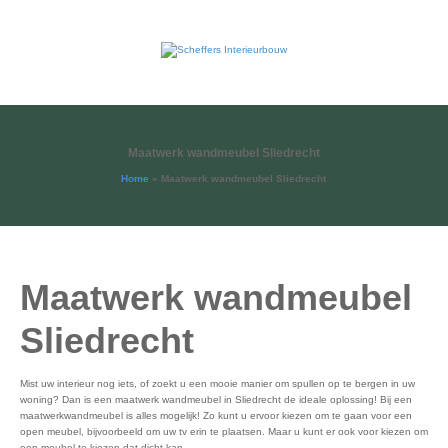
Maatwerk wandmeubel Sliedrecht
Home
»
Maatwerk wandmeubel Sliedrecht
Maatwerk wandmeubel
Sliedrecht
Mist uw interieur nog iets, of zoekt u een mooie manier om spullen op te bergen in uw
woning? Dan is een maatwerk wandmeubel in Sliedrecht de ideale oplossing! Bij een
maatwerkwandmeubel is alles mogelijk! Zo kunt u ervoor kiezen om te gaan voor een
open meubel, bijvoorbeeld om uw tv erin te plaatsen. Maar u kunt er ook voor kiezen om
een meubel te kiezen dat dicht kan.