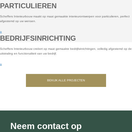
PARTICULIEREN
Scheffers Interieurbouw maakt op maat gemaakte interieurontwerpen voor particulieren, perfect
afgestemd op uw wensen.
a
BEDRIJFSINRICHTING
Scheffers Interieurbouw creëert op maat gemaakte bedrijfsinrichtingen, volledig afgestemd op de
uitstraling en functionaliteit van uw bedrijf.
a
BEKIJK ALLE PROJECTEN
Neem contact op