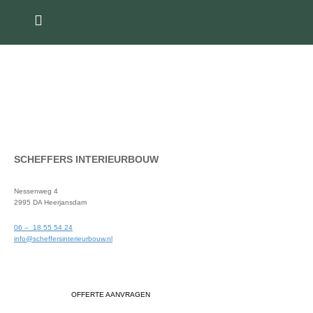
SCHEFFERS INTERIEURBOUW
Nessenweg 4
2995 DA Heerjansdam
06 – 18 55 54 24
info@scheffersinterieurbouw.nl
OFFERTE AANVRAGEN