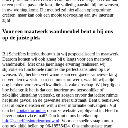
er een perfect passende kast, die volledig aansluit bij uw wensen,
in uw woning komt. Dit meubel zal niet alleen opbergruimte
creëren, maar kan ook een mooie toevoeging aan uw interieur
zijn!
Voor een maatwerk wandmeubel bent u bij ons
op de juiste plek
Bij Scheffers Interieurbouw zijn wij gespecialiseerd in maatwerk.
Daarom komen wij ook graag bij u langs voor een maatwerk
wandmeubel. Met onze jarenlange ervaring realiseren wij
stijlvolle én functionele ruimtes die perfect aansluiten op uw
wensen. Wij hechten veel waarde aan een goede samenwerking
en vertalen uw visie naar een uniek ontwerp, waarbij wij altijd
oog hebben voor zowel kwaliteit als vakmanschap. Wij begrijpen
hoe belangrijk het is dat een interieur uw persoonlijke of
zakelijke uitstraling versterkt, en zorgen ervoor dat iedere ruimte
het juiste gevoel en de gewenste sfeer uitstraalt. Bent u benieuwd
naar al onze diensten en wilt u meer informatie ontvangen? Vul
dan het
contactformulier
op onze website vrijblijvend in. Heeft u
liever contact via e-mail? Dan kunt u ons bereiken op
info@scheffersinterieurbouw.nl
. Voor een snelle vraag kunt u
ons ook altijd bellen op 06-18555424. Ons enthousiaste team