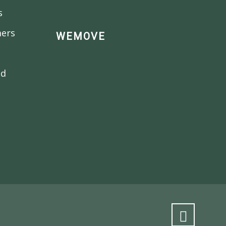
s
mers
WEMOVE
nd