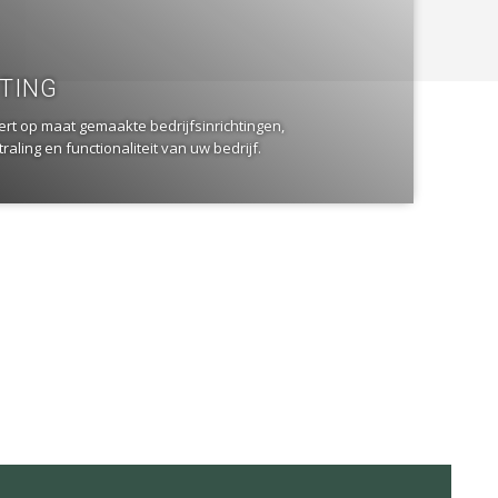
HTING
ert op maat gemaakte bedrijfsinrichtingen,
raling en functionaliteit van uw bedrijf.