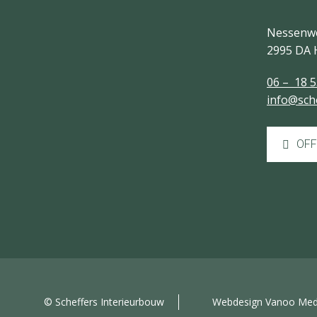
Nessenw
2995 DA 
06 – 18 5
info@sch
OFF
© Scheffers Interieurbouw
Webdesign Vanoo Med