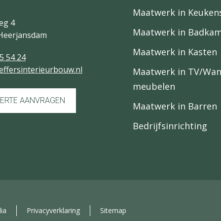
Maatwerk in Keuken
eg 4
Maatwerk in Badka
Heerjansdam
Maatwerk in Kasten
5 54 24
effersinterieurbouw.nl
Maatwerk in TV/Wa
meubelen
ERTE AANVRAGEN
Maatwerk in Barren
Bedrijfsinrichting
ia
Privacyverklaring
Sitemap