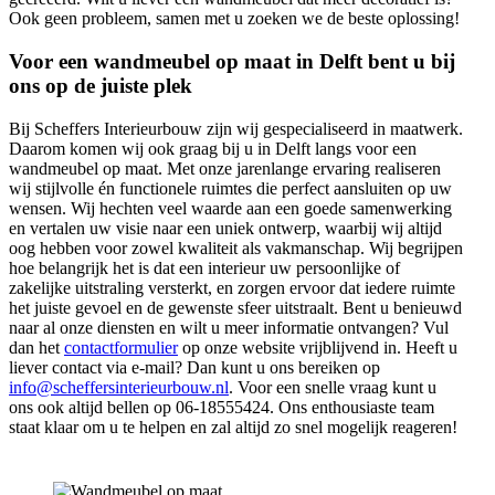
Ook geen probleem, samen met u zoeken we de beste oplossing!
Voor een wandmeubel op maat in Delft bent u bij
ons op de juiste plek
Bij Scheffers Interieurbouw zijn wij gespecialiseerd in maatwerk.
Daarom komen wij ook graag bij u in Delft langs voor een
wandmeubel op maat. Met onze jarenlange ervaring realiseren
wij stijlvolle én functionele ruimtes die perfect aansluiten op uw
wensen. Wij hechten veel waarde aan een goede samenwerking
en vertalen uw visie naar een uniek ontwerp, waarbij wij altijd
oog hebben voor zowel kwaliteit als vakmanschap. Wij begrijpen
hoe belangrijk het is dat een interieur uw persoonlijke of
zakelijke uitstraling versterkt, en zorgen ervoor dat iedere ruimte
het juiste gevoel en de gewenste sfeer uitstraalt. Bent u benieuwd
naar al onze diensten en wilt u meer informatie ontvangen? Vul
dan het
contactformulier
op onze website vrijblijvend in. Heeft u
liever contact via e-mail? Dan kunt u ons bereiken op
info@scheffersinterieurbouw.nl
. Voor een snelle vraag kunt u
ons ook altijd bellen op 06-18555424. Ons enthousiaste team
staat klaar om u te helpen en zal altijd zo snel mogelijk reageren!