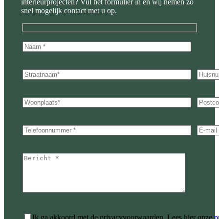
interieurprojecten? Vul het formulier in en wij nemen zo
snel mogelijk contact met u op.
Ik ga akkoord met de privacyvoorwaarden.
Lees hier onze
p