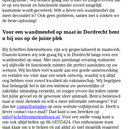
er op een mooie en functionele manier zoveel mogelijk
kastruimte wordt gecreëerd. Wilt u liever een wandmeubel dat
meer decoratief is? Ook geen probleem, samen met u zoeken we
de beste oplossing!
Voor een wandmeubel op maat in Dordrecht bent
u bij ons op de juiste plek
Bij Scheffers Interieurbouw zijn wij gespecialiseerd in maatwerk.
Daarom komen wij ook graag bij u in Dordrecht langs voor een
wandmeubel op maat. Met onze jarenlange ervaring realiseren
wij stijlvolle én functionele ruimtes die perfect aansluiten op uw
wensen. Wij hechten veel waarde aan een goede samenwerking
en vertalen uw visie naar een uniek ontwerp, waarbij wij altijd
oog hebben voor zowel kwaliteit als vakmanschap. Wij begrijpen
hoe belangrijk het is dat een interieur uw persoonlijke of
zakelijke uitstraling versterkt, en zorgen ervoor dat iedere ruimte
het juiste gevoel en de gewenste sfeer uitstraalt. Bent u benieuwd
naar al onze diensten en wilt u meer informatie ontvangen? Vul
dan het
contactformulier
op onze website vrijblijvend in. Heeft u
liever contact via e-mail? Dan kunt u ons bereiken op
info@scheffersinterieurbouw.nl
. Voor een snelle vraag kunt u
ons ook altijd bellen op 06-18555424. Ons enthousiaste team
staat klaar om u te helpen en zal altijd zo snel mogelijk reageren!