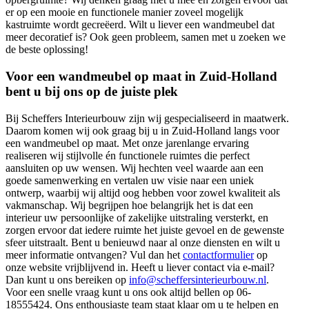
er op een mooie en functionele manier zoveel mogelijk
kastruimte wordt gecreëerd. Wilt u liever een wandmeubel dat
meer decoratief is? Ook geen probleem, samen met u zoeken we
de beste oplossing!
Voor een wandmeubel op maat in Zuid-Holland
bent u bij ons op de juiste plek
Bij Scheffers Interieurbouw zijn wij gespecialiseerd in maatwerk.
Daarom komen wij ook graag bij u in Zuid-Holland langs voor
een wandmeubel op maat. Met onze jarenlange ervaring
realiseren wij stijlvolle én functionele ruimtes die perfect
aansluiten op uw wensen. Wij hechten veel waarde aan een
goede samenwerking en vertalen uw visie naar een uniek
ontwerp, waarbij wij altijd oog hebben voor zowel kwaliteit als
vakmanschap. Wij begrijpen hoe belangrijk het is dat een
interieur uw persoonlijke of zakelijke uitstraling versterkt, en
zorgen ervoor dat iedere ruimte het juiste gevoel en de gewenste
sfeer uitstraalt. Bent u benieuwd naar al onze diensten en wilt u
meer informatie ontvangen? Vul dan het
contactformulier
op
onze website vrijblijvend in. Heeft u liever contact via e-mail?
Dan kunt u ons bereiken op
info@scheffersinterieurbouw.nl
.
Voor een snelle vraag kunt u ons ook altijd bellen op 06-
18555424. Ons enthousiaste team staat klaar om u te helpen en