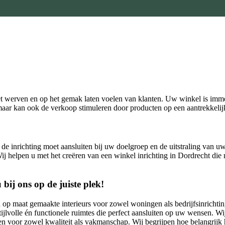
et werven en op het gemak laten voelen van klanten. Uw winkel is imme
, maar kan ook de verkoop stimuleren door producten op een aantrekkelij
 de inrichting moet aansluiten bij uw doelgroep en de uitstraling van u
Wij helpen u met het creëren van een winkel inrichting in Dordrecht die n
bij ons op de juiste plek!
an op maat gemaakte interieurs voor zowel woningen als bedrijfsinrichtin
tijlvolle én functionele ruimtes die perfect aansluiten op uw wensen.
n voor zowel kwaliteit als vakmanschap. Wij begrijpen hoe belangrijk het