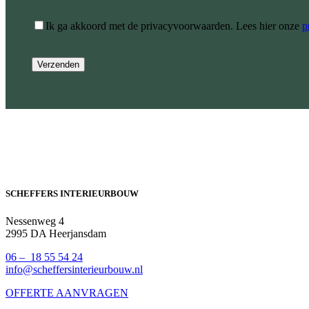
Ik ga akkoord met de privacyvoorwaarden.
Lees hier onze
p
SCHEFFERS INTERIEURBOUW
Nessenweg 4
2995 DA Heerjansdam
06 – 18 55 54 24
info@scheffersinterieurbouw.nl
OFFERTE AANVRAGEN