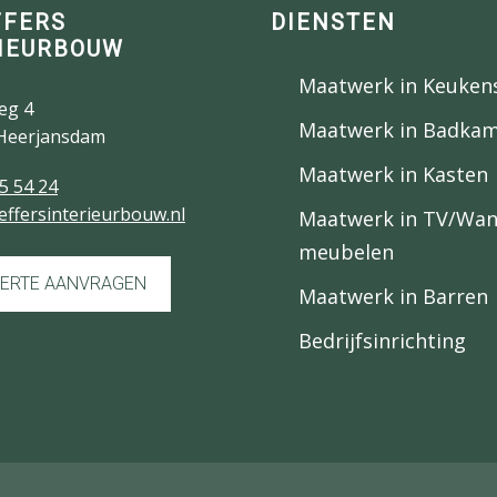
FFERS
DIENSTEN
IEURBOUW
Maatwerk in Keuken
eg 4
Maatwerk in Badka
Heerjansdam
Maatwerk in Kasten
5 54 24
effersinterieurbouw.nl
Maatwerk in TV/Wa
meubelen
ERTE AANVRAGEN
Maatwerk in Barren
Bedrijfsinrichting